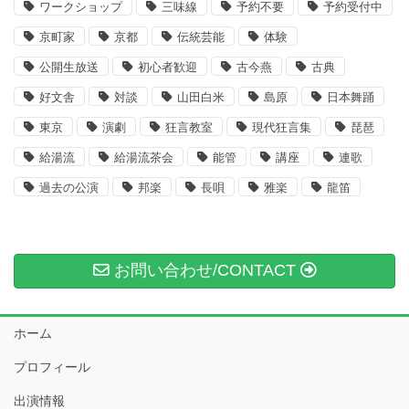
ワークショップ
三味線
予約不要
予約受付中
京町家
京都
伝統芸能
体験
公開生放送
初心者歓迎
古今燕
古典
好文舎
対談
山田白米
島原
日本舞踊
東京
演劇
狂言教室
現代狂言集
琵琶
給湯流
給湯流茶会
能管
講座
連歌
過去の公演
邦楽
長唄
雅楽
龍笛
お問い合わせ/CONTACT
ホーム
プロフィール
出演情報