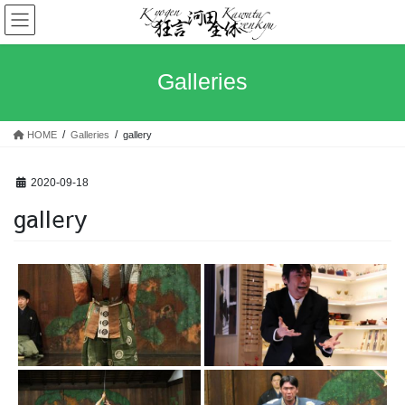
コ
ナ
ン
ビ
テ
ゲ
ン
ー
Galleries
ツ
シ
へ
ョ
ス
ン
HOME
Galleries
gallery
キ
に
ッ
移
プ
動
2020-09-18
gallery