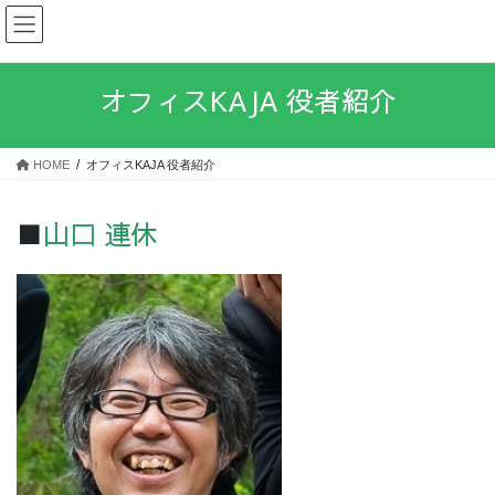
コ
ナ
ン
ビ
テ
ゲ
ン
ー
オフィスKAJA 役者紹介
ツ
シ
へ
ョ
ス
ン
HOME
オフィスKAJA 役者紹介
キ
に
ッ
移
プ
動
■
山口 連休