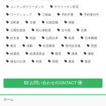
コンテンポラリーダンス
サラリーマン狂言
ワークショップ
三味線
予約不要
予約受付中
京町家
京都
伝統芸能
体験
公開生放送
初心者歓迎
古今燕
古典
好文舎
対談
山田白米
島原
日本舞踊
東京
演劇
狂言教室
現代狂言集
琵琶
給湯流
給湯流茶会
能管
講座
連歌
過去の公演
邦楽
長唄
雅楽
龍笛
お問い合わせ/CONTACT
ホーム