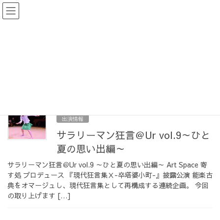
コ
ナ
ン
ビ
テ
ゲ
ン
ー
能管
ツ
シ
へ
ョ
ス
ン
HOME
能管
キ
に
ッ
移
プ
動
2021-09-04
出演情報
サラリーマン狂言＠Ur vol.9～ひと
夏の思い出編～
サラリーマン狂言＠Ur vol.9 ～ひと夏の思い出編～ Art Space 寄
す処 プロデュース 『現代狂言集Ⅹ-卒塔婆小町-』披露公演 能楽古
典をオマージュし、現代狂言集として再構成する連続企画。 今回
の取り上げます […]