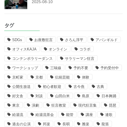
2025-08-10
タグ
SDGs
お座敷狂言
さろん淳平
アバンギルド
オフィスKAJA
オンライン
コラボ
コンテンポラリーダンス
サラリーマン狂言
ワークショップ
三味線
予約不要
予約受付中
京町家
京都
伝統芸能
体験
公開生放送
初心者歓迎
古今燕
古典
好文舎
対談
山田白米
島原
日本舞踊
東京
演劇
狂言教室
現代狂言集
琵琶
給湯流
給湯流茶会
能管
講座
連歌
過去の公演
邦楽
長唄
雅楽
龍笛