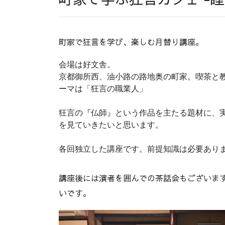
町家で狂言を学び、楽しむ月替り講座。
会場は好文舎。
京都御所西、油小路の路地奥の町家。喫茶と
ーマは「狂言の職業人」
狂言の『仏師』という作品を主たる題材に、
を見ていきたいと思います。
各回独立した講座です。前提知識は必要あり
講座後には演者を囲んでの茶話会もございま
いです。