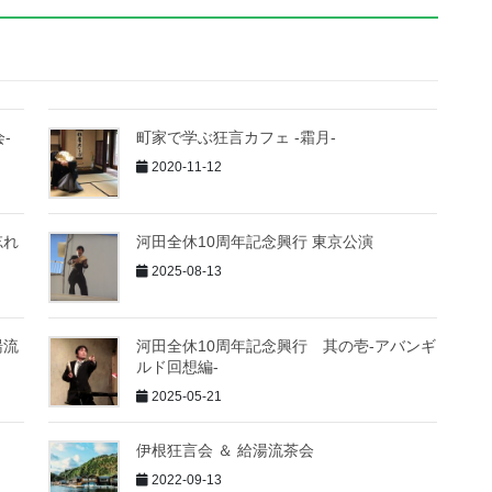
-
町家で学ぶ狂言カフェ -霜月-
2020-11-12
忘れ
河田全休10周年記念興行 東京公演
2025-08-13
湯流
河田全休10周年記念興行 其の壱-アバンギ
ルド回想編-
2025-05-21
伊根狂言会 ＆ 給湯流茶会
2022-09-13