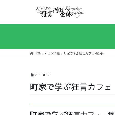
コ
ナ
ン
ビ
テ
ゲ
ン
ー
ツ
シ
へ
ョ
ス
ン
キ
に
ッ
移
HOME
出演情報
町家で学ぶ狂言カフェ -睦月-
プ
動
2021-01-22
町家で学ぶ狂言カフェ 
町家で学ぶ狂言カフェ -睦