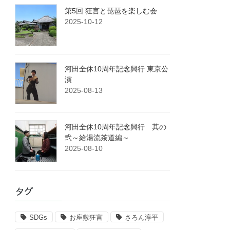
第5回 狂言と琵琶を楽しむ会
2025-10-12
河田全休10周年記念興行 東京公
演
2025-08-13
河田全休10周年記念興行 其の
弐～給湯流茶道編～
2025-08-10
タグ
SDGs
お座敷狂言
さろん淳平