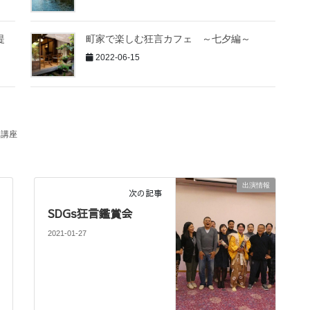
提
町家で楽しむ狂言カフェ ～七夕編～
2022-06-15
講座
出演情報
次の記事
SDGs狂言鑑賞会
2021-01-27