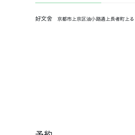
好文舍
京都市上京区油小路通上長者町上る甲
予約