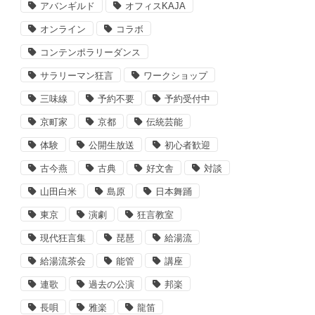
アバンギルド
オフィスKAJA
オンライン
コラボ
コンテンポラリーダンス
サラリーマン狂言
ワークショップ
三味線
予約不要
予約受付中
京町家
京都
伝統芸能
体験
公開生放送
初心者歓迎
古今燕
古典
好文舎
対談
山田白米
島原
日本舞踊
東京
演劇
狂言教室
現代狂言集
琵琶
給湯流
給湯流茶会
能管
講座
連歌
過去の公演
邦楽
長唄
雅楽
龍笛