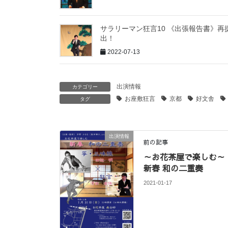
サラリーマン狂言10 《出張報告書》再
出！
2022-07-13
出演情報
カテゴリー
お座敷狂言
京都
好文舎
タグ
出演情報
前の記事
～お花茶屋で楽しむ～
新春 和の二重奏
2021-01-17