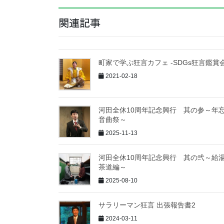
関連記事
町家で学ぶ狂言カフェ -SDGs狂言鑑賞会
2021-02-18
河田全休10周年記念興行 其の参～年
音曲祭～
2025-11-13
河田全休10周年記念興行 其の弐～給
茶道編～
2025-08-10
サラリーマン狂言 出張報告書2
2024-03-11