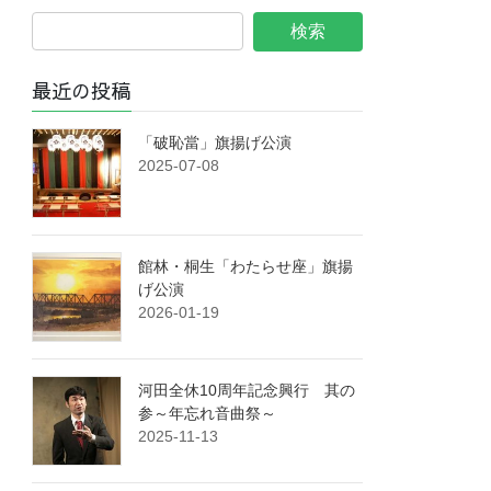
最近の投稿
「破恥當」旗揚げ公演
2025-07-08
館林・桐生「わたらせ座」旗揚
げ公演
2026-01-19
河田全休10周年記念興行 其の
参～年忘れ音曲祭～
2025-11-13