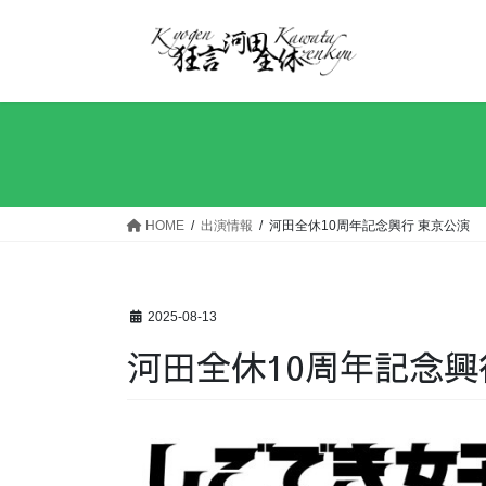
コ
ナ
ン
ビ
テ
ゲ
ン
ー
ツ
シ
へ
ョ
ス
ン
キ
に
ッ
移
HOME
出演情報
河田全休10周年記念興行 東京公演
プ
動
2025-08-13
河田全休10周年記念興