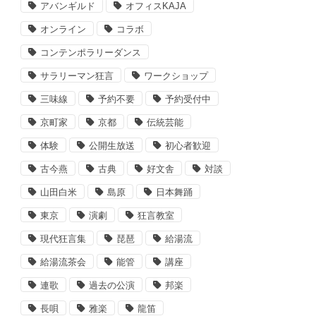
アバンギルド
オフィスKAJA
オンライン
コラボ
コンテンポラリーダンス
サラリーマン狂言
ワークショップ
三味線
予約不要
予約受付中
京町家
京都
伝統芸能
体験
公開生放送
初心者歓迎
古今燕
古典
好文舎
対談
山田白米
島原
日本舞踊
東京
演劇
狂言教室
現代狂言集
琵琶
給湯流
給湯流茶会
能管
講座
連歌
過去の公演
邦楽
長唄
雅楽
龍笛