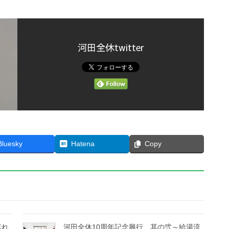
河田全休twitter
Bluesky
Hatena
Copy
忘れ
河田全休10周年記念興行 其の弐～給湯流