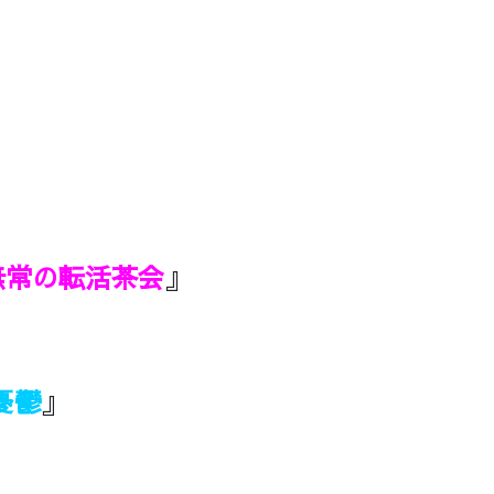
無常の転活茶会
』
憂鬱
』