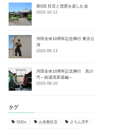
第5回 狂言と琵琶を楽しむ会
2025-10-12
河田全休10周年記念興行 東京公
演
2025-08-13
河田全休10周年記念興行 其の
弐～給湯流茶道編～
2025-08-10
タグ
SDGs
お座敷狂言
さろん淳平