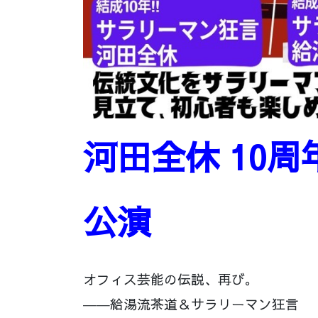
河田全休 10
公演
オフィス芸能の伝説、再び。
――給湯流茶道＆サラリーマン狂言