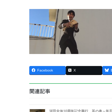
Facebook
X
関連記事
河田全休10周年記念興行 其の参～年