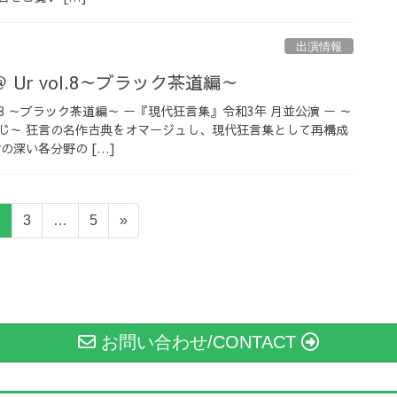
出演情報
Ur vol.8～ブラック茶道編～
l.8 ～ブラック茶道編～ ー『現代狂言集』令和3年 月並公演 ー ～
じ～ 狂言の名作古典をオマージュし、現代狂言集として再構成
の深い各分野の […]
固
固
固
2
3
…
5
»
定
定
定
ペ
ペ
ペ
ー
ー
ー
ジ
ジ
ジ
お問い合わせ/CONTACT