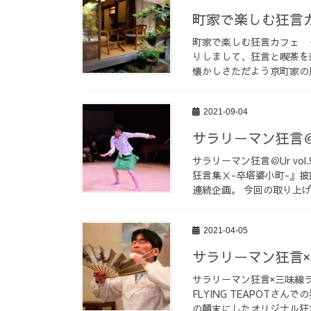
町家で楽しむ狂言
町家で楽しむ狂言カフェ 
りしまして、狂言と喫茶を
懐かしさただよう京町家の
2021-09-04
サラリーマン狂言＠U
サラリーマン狂言＠Ur vol
狂言集Ⅹ-卒塔婆小町-』
連続企画。 今回の取り上げま
2021-04-05
サラリーマン狂言×三
サラリーマン狂言×三味線ライ
FLYING TEAPOT
の顛末にしたオリジナル狂言