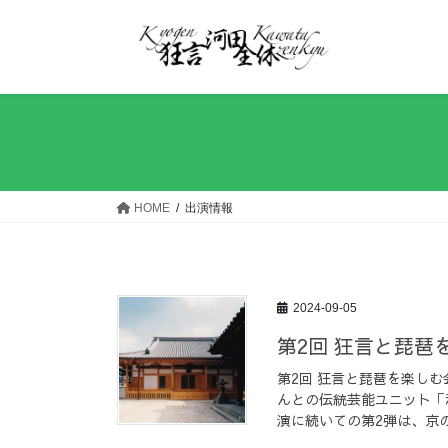
コ
ナ
ン
ビ
テ
ゲ
ン
ー
ツ
シ
へ
ョ
ス
ン
キ
に
ッ
移
HOME
出演情報
プ
動
2024-09-05
第2回 狂言と琵琶
第2回 狂言と琵琶を楽しむ
んとの伝統芸能ユニット「
演に続いての第2弾は、京の