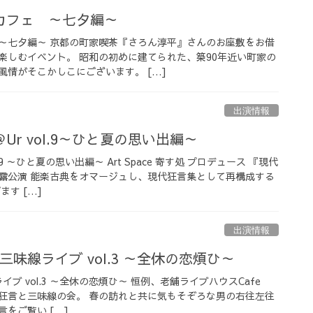
カフェ ～七夕編～
～七夕編～ 京都の町家喫茶『さろん淳平』さんのお座敷をお借
楽しむイベント。 昭和の初めに建てられた、築90年近い町家の
風情がそこかしこにございます。 […]
出演情報
r vol.9～ひと夏の思い出編～
.9 ～ひと夏の思い出編～ Art Space 寄す処 プロデュース 『現代
披露公演 能楽古典をオマージュし、現代狂言集として再構成する
す […]
出演情報
味線ライブ vol.3 ～全休の恋煩ひ～
ブ vol.3 ～全休の恋煩ひ～ 恒例、老舗ライブハウスCafe
さんでの狂言と三味線の会。 春の訪れと共に気もそぞろな男の右往左往
をご覧い […]