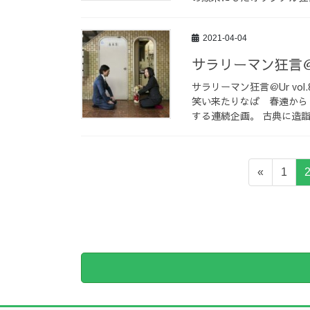
2021-04-04
サラリーマン狂言＠ 
サラリーマン狂言＠Ur vo
笑い来たりなば 春遠から
する連続企画。 古典に造詣
投
固
«
1
稿
定
ペ
の
ー
ペ
ジ
ー
ジ
送