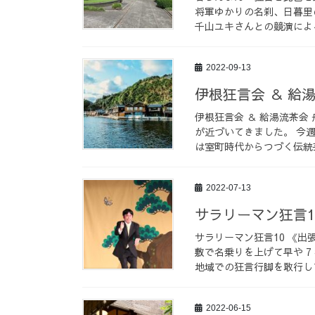
将軍ゆかりの名刹、日暮里
千山ユキさんとの競演によ
2022-09-13
伊根狂言会 ＆ 給
伊根狂言会 ＆ 給湯流茶会
が近づいてきました。 今
は室町時代からつづく伝統芸
2022-07-13
サラリーマン狂言1
サラリーマン狂言10 《出
敷で名乗りを上げて早や 7
地域での狂言行脚を敢行して
2022-06-15