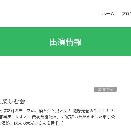
ホーム
プロ
出演情報
出演情報
を楽しむ会
会 第2回のテーマは、酒と泪と男と女！ 薩摩琵琶の千山ユキさ
和楽座」による、伝統芸能公演。 ご好評いただきました東京公
酒処、伏見の大光寺さんを舞 […]