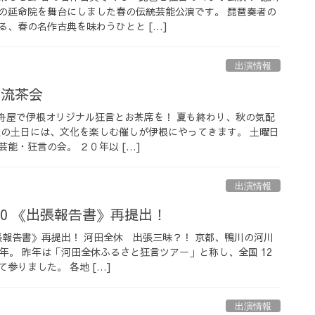
の延命院を舞台にしました春の伝統芸能公演です。 琵琶奏者の
る、春の名作古典を味わうひとと […]
出演情報
湯流茶会
 舟屋で伊根オリジナル狂言とお茶席を！ 夏も終わり、秋の気配
週の土日には、文化を楽しむ催しが伊根にやってきます。 土曜日
能・狂言の会。 ２０年以 […]
出演情報
0 《出張報告書》再提出！
張報告書》再提出！ 河田全休 出張三昧？！ 京都、鴨川の河川
 年。 昨年は「河田全休ふるさと狂言ツアー」と称し、全国 12
参りました。 各地 […]
出演情報