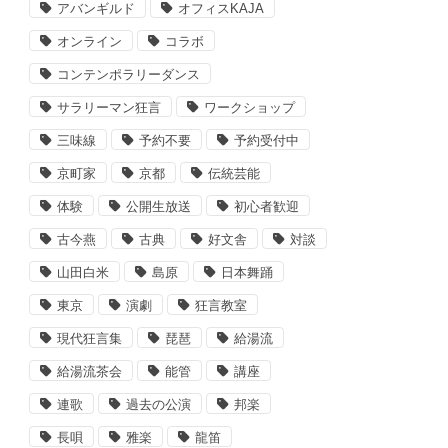
アバンギルド
オフィスKAJA
オンライン
コラボ
コンテンポラリーダンス
サラリーマン狂言
ワークショップ
三味線
予約不要
予約受付中
京町家
京都
伝統芸能
体験
公開生放送
初心者歓迎
古今燕
古典
好文舎
対談
山田白米
島原
日本舞踊
東京
演劇
狂言教室
現代狂言集
琵琶
給湯流
給湯流茶会
能管
講座
連歌
過去の公演
邦楽
長唄
雅楽
龍笛