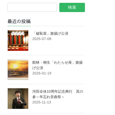
最近の投稿
「破恥當」旗揚げ公演
2025-07-08
館林・桐生「わたらせ座」旗揚
げ公演
2026-01-19
河田全休10周年記念興行 其の
参～年忘れ音曲祭～
2025-11-13