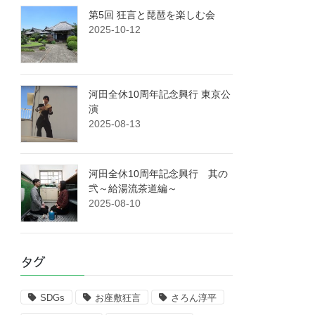
第5回 狂言と琵琶を楽しむ会
2025-10-12
河田全休10周年記念興行 東京公
演
2025-08-13
河田全休10周年記念興行 其の
弐～給湯流茶道編～
2025-08-10
タグ
SDGs
お座敷狂言
さろん淳平