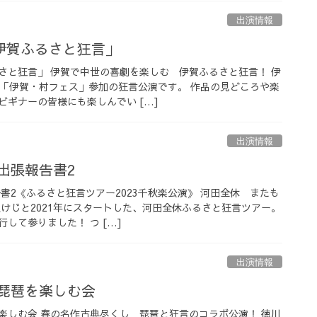
出演情報
伊賀ふるさと狂言」
さと狂言」 伊賀で中世の喜劇を楽しむ 伊賀ふるさと狂言！ 伊
る「伊賀・村フェス」参加の狂言公演です。 作品の見どころや楽
ビギナーの皆様にも楽しんでい […]
出演情報
出張報告書2
書2《ふるさと狂言ツアー2023千秋楽公演》 河田全休 またも
負けじと2021年にスタートした、河田全休ふるさと狂言ツアー。
して参りました！ つ […]
出演情報
と琵琶を楽しむ会
楽しむ会 春の名作古典尽くし 琵琶と狂言のコラボ公演！ 徳川