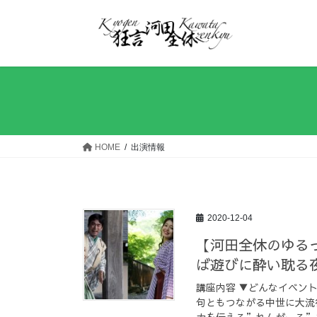
コ
ナ
ン
ビ
テ
ゲ
ン
ー
ツ
シ
へ
ョ
ス
ン
キ
に
ッ
移
HOME
出演情報
プ
動
2020-12-04
【河田全休のゆるっ
ば遊びに酔い耽る
講座内容 ▼どんなイベン
句ともつながる中世に大流
力を伝える”れんがーる”