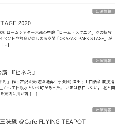
出演情報
TAGE 2020
AGE 2020 ロームシアター京都の中庭「ローム・スクエア」での特設
ントや飲食が楽しめる空間「OKAZAKI PARK STAGE」が
[…]
出演情報
公演 『ヒネミ』
ネミ』 作：宮沢章夫(遊園地再生事業団) 演出：山口浩章 演技指
＿ かつて日根水という町があった。 いまは存在しない。 北と南
を東西に川が流 […]
出演情報
線 ＠Cafe FLYING TEAPOT