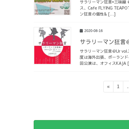
サラリーマン狂言×三味線 ＠C
ス、Cafe FLYING 
ン狂言の個性& […]
2020-08-16
サラリーマン狂言＠U
サラリーマン狂言＠Ur vo
度は海外出張、ポーランド
回公演は、オフィスKAJA [
投
固
«
1
稿
定
ペ
の
ー
ペ
ジ
ー