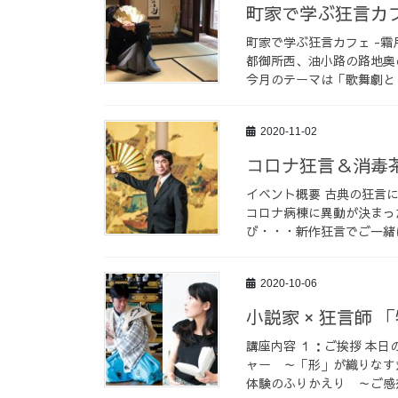
町家で学ぶ狂言カフ
町家で学ぶ狂言カフェ -霜
都御所西、油小路の路地奥
今月のテーマは「歌舞劇とし
2020-11-02
コロナ狂言＆消毒
イベント概要 古典の狂言
コロナ病棟に異動が決まっ
び・・・新作狂言でご一緒に
2020-10-06
小説家 × 狂言師
講座内容 １：ご挨拶 本
ャー ～「形」が織りなす
体験のふりかえり ～ご感想