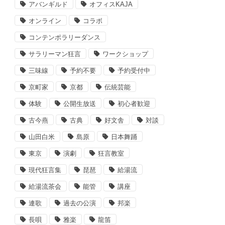
アバンギルド
オフィスKAJA
オンライン
コラボ
コンテンポラリーダンス
サラリーマン狂言
ワークショップ
三味線
予約不要
予約受付中
京町家
京都
伝統芸能
体験
公開生放送
初心者歓迎
古今燕
古典
好文舎
対談
山田白米
島原
日本舞踊
東京
演劇
狂言教室
現代狂言集
琵琶
給湯流
給湯流茶会
能管
講座
連歌
過去の公演
邦楽
長唄
雅楽
龍笛