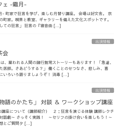
ェ -霜月-
月- 町家で狂言を学び、楽しむ月替り講座。 会場は好文舎。 京
の町家。喫茶と教室、ギャラリーを備えた文化スポットです。
ての狂言」 狂言の『寝音曲 […]
出演情報
茶会
には、雇われる人間の諸行無常ストーリーもあります！ 「急遽、
た医師。さあどうする？」 働くことのせつなさ、悲しみ、喜
いろいろ語りましょうぞ！ 消毒 […]
出演情報
 「物語のかたち」 対談 ＆ ワークショップ講座
日の講座について（講師紹介） ２：狂言を演じる体験 講師レクチ
対話劇～ さっそく実践！ ～セリフの掛け合いを楽しもう！～
とご質問タ […]