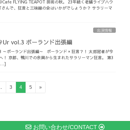
afe FLYING TEAPOT 芸術の秋。 23年続く老舗ライブハウ
TEAPOTさんで、狂言と三味線の会はいかがでしょうか？ サラリーマ
出演情報
r vol.3 ポーランド出張編
l.3 ～ポーランド出張編～ ポーランド × 狂言？！ 太郎冠者が今
へ！ 京都、鴨川での余興から生まれたサラリーマン狂言。 第3
…]
固
固
固
…
3
4
5
»
定
定
定
ペ
ペ
ペ
ー
ー
ー
ジ
ジ
ジ
お問い合わせ/CONTACT