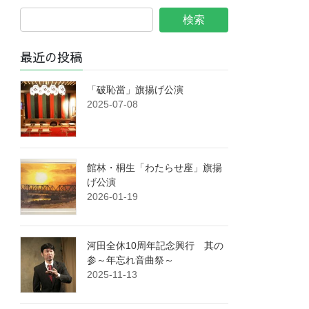
最近の投稿
「破恥當」旗揚げ公演
2025-07-08
館林・桐生「わたらせ座」旗揚
げ公演
2026-01-19
河田全休10周年記念興行 其の
参～年忘れ音曲祭～
2025-11-13