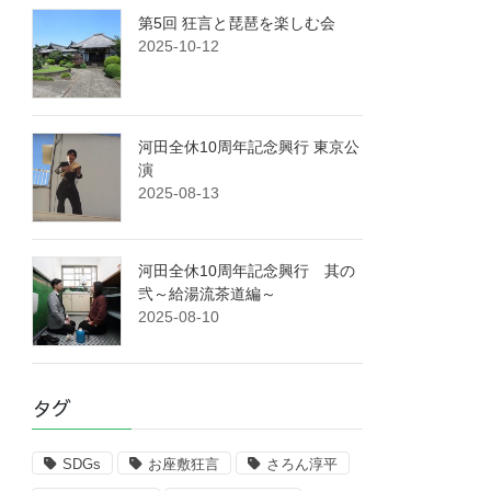
第5回 狂言と琵琶を楽しむ会
2025-10-12
河田全休10周年記念興行 東京公
演
2025-08-13
河田全休10周年記念興行 其の
弐～給湯流茶道編～
2025-08-10
タグ
SDGs
お座敷狂言
さろん淳平