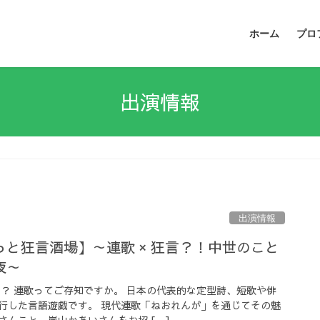
ホーム
プロ
出演情報
出演情報
と狂言酒場】～連歌 × 狂言？！中世のこと
夜～
ト？ 連歌ってご存知ですか。 日本の代表的な定型詩、短歌や俳
行した言語遊戯です。 現代連歌「ねおれんが」を通じてその魅
さんこと、嵐山かあいさんをお招 […]