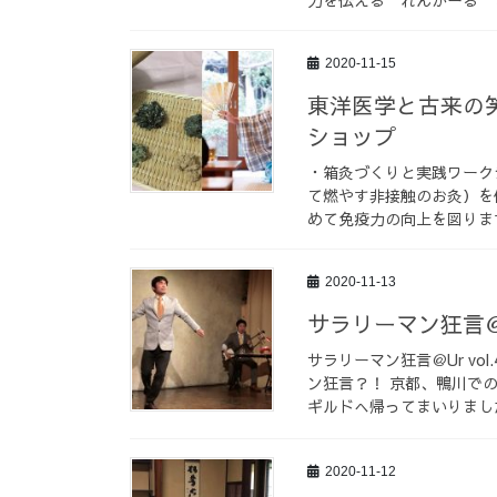
2020-11-15
東洋医学と古来の
ショップ
・箱灸づくりと実践ワーク
て燃やす非接触のお灸）を
めて免疫力の向上を図ります
2020-11-13
サラリーマン狂言＠Ur
サラリーマン狂言＠Ur v
ン狂言？！ 京都、鴨川で
ギルドへ帰ってまいりました
2020-11-12