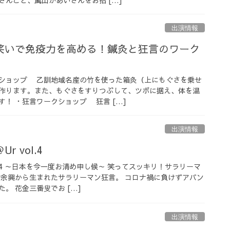
出演情報
笑いで免疫力を高める！鍼灸と狂言のワーク
ショップ 乙訓地域名産の竹を使った箱灸（上にもぐさを乗せ
作ります。また、もぐさをすりつぶして、ツボに据え、体を温
！ ・狂言ワークショップ 狂言 […]
出演情報
 vol.4
ol.4 ～日本を今一度お清め申し候～ 笑ってスッキリ！サラリーマ
の余興から生まれたサラリーマン狂言。 コロナ禍に負けずアバン
。 花金三番叟でお […]
出演情報