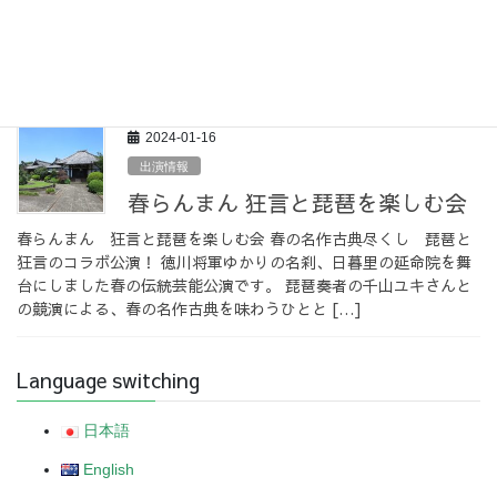
伊賀・村フェス「伊賀ふるさと狂言」 伊賀で中世の喜劇を楽し
む 伊賀ふるさと狂言！ 伊賀市で5月1日に開催される「伊賀・村
フェス」参加の狂言公演です。 作品の見どころや楽しみ方のお話
も交え、狂言ビギナーの皆様にも楽しんでい […]
2024-01-16
出演情報
春らんまん 狂言と琵琶を楽しむ会
春らんまん 狂言と琵琶を楽しむ会 春の名作古典尽くし 琵琶と
狂言のコラボ公演！ 徳川将軍ゆかりの名刹、日暮里の延命院を舞
台にしました春の伝統芸能公演です。 琵琶奏者の千山ユキさんと
の競演による、春の名作古典を味わうひとと […]
Language switching
日本語
English