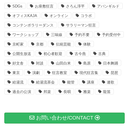
SDGs
お座敷狂言
さろん淳平
アバンギルド
オフィスKAJA
オンライン
コラボ
コンテンポラリーダンス
サラリーマン狂言
ワークショップ
三味線
予約不要
予約受付中
京町家
京都
伝統芸能
体験
公開生放送
初心者歓迎
古今燕
古典
好文舎
対談
山田白米
島原
日本舞踊
東京
演劇
狂言教室
現代狂言集
琵琶
給湯流
給湯流茶会
能管
講座
連歌
過去の公演
邦楽
長唄
雅楽
龍笛
お問い合わせ/CONTACT