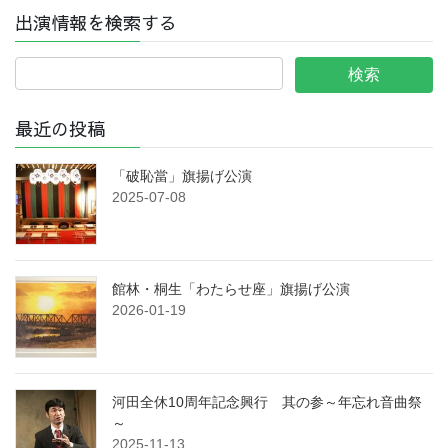
出演情報を検索する
最近の投稿
「破恥當」旗揚げ公演
2025-07-08
館林・桐生「わたらせ座」旗揚げ公演
2026-01-19
河田全休10周年記念興行 其の参～年忘れ音曲祭
～
2025-11-13