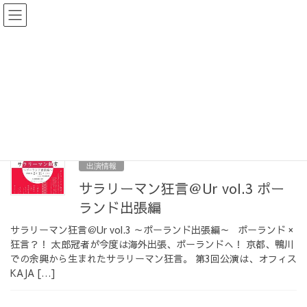
コ
ナ
ン
ビ
テ
ゲ
ン
ー
過去の公演
ツ
シ
へ
ョ
ス
ン
HOME
過去の公演
キ
に
ッ
移
プ
動
2020-08-16
出演情報
サラリーマン狂言＠Ur vol.3 ポー
ランド出張編
サラリーマン狂言＠Ur vol.3 ～ポーランド出張編～ ポーランド ×
狂言？！ 太郎冠者が今度は海外出張、ポーランドへ！ 京都、鴨川
での余興から生まれたサラリーマン狂言。 第3回公演は、オフィス
KAJA […]