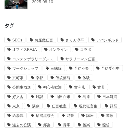
2025-08-10
タグ
SDGs
お座敷狂言
さろん淳平
アバンギルド
オフィスKAJA
オンライン
コラボ
コンテンポラリーダンス
サラリーマン狂言
ワークショップ
三味線
予約不要
予約受付中
京町家
京都
伝統芸能
体験
公開生放送
初心者歓迎
古今燕
古典
好文舎
対談
山田白米
島原
日本舞踊
東京
演劇
狂言教室
現代狂言集
琵琶
給湯流
給湯流茶会
能管
講座
連歌
過去の公演
邦楽
長唄
雅楽
龍笛