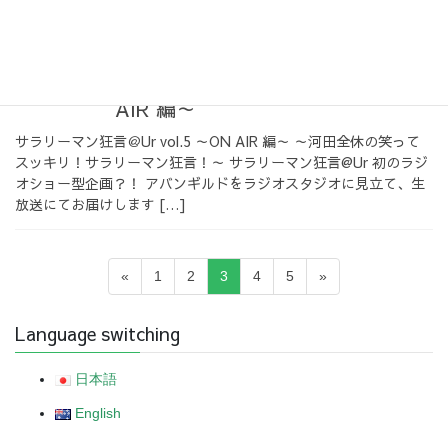
2020-12-06
出演情報
サラリーマン狂言＠Ur vol.5～ON
AIR 編～
サラリーマン狂言＠Ur vol.5 ～ON AIR 編～ ～河田全休の笑って
スッキリ！サラリーマン狂言！～ サラリーマン狂言@Ur 初のラジ
オショー型企画？！ アバンギルドをラジオスタジオに見立て、生
放送にてお届けします […]
投
固
固
固
固
固
«
1
2
3
4
5
»
稿
定
定
定
定
定
の
ペ
ペ
ペ
ペ
ペ
Language switching
ー
ー
ー
ー
ー
ペ
ジ
ジ
ジ
ジ
ジ
ー
日本語
ジ
English
送