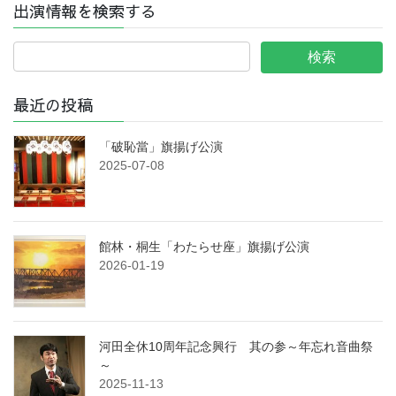
出演情報を検索する
り
最近の投稿
「破恥當」旗揚げ公演
2025-07-08
館林・桐生「わたらせ座」旗揚げ公演
2026-01-19
河田全休10周年記念興行 其の参～年忘れ音曲祭
～
2025-11-13