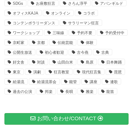
SDGs
お座敷狂言
さろん淳平
アバンギルド
オフィスKAJA
オンライン
コラボ
コンテンポラリーダンス
サラリーマン狂言
ワークショップ
三味線
予約不要
予約受付中
京町家
京都
伝統芸能
体験
公開生放送
初心者歓迎
古今燕
古典
好文舎
対談
山田白米
島原
日本舞踊
東京
演劇
狂言教室
現代狂言集
琵琶
給湯流
給湯流茶会
能管
講座
連歌
過去の公演
邦楽
長唄
雅楽
龍笛
お問い合わせ/CONTACT